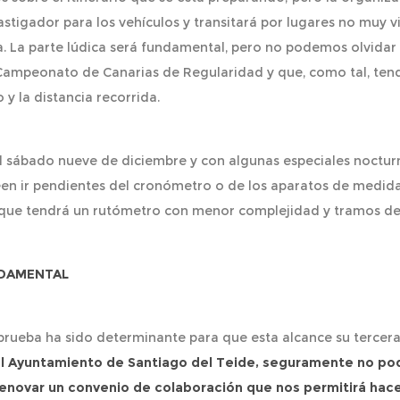
astigador para los vehículos y transitará por lugares no muy v
la. La parte lúdica será fundamental, pero no podemos olvidar
l Campeonato de Canarias de Regularidad y que, como tal, tend
 y la distancia recorrida.
el sábado nueve de diciembre y con algunas especiales nocturn
n ir pendientes del cronómetro o de los aparatos de medida 
ue tendrá un rutómetro con menor complejidad y tramos de 
NDAMENTAL
 prueba ha sido determinante para que esta alcance su tercera
el Ayuntamiento de Santiago del Teide, seguramente no pod
 renovar un convenio de colaboración que nos permitirá hace