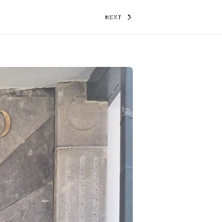
nerife (RACT)
Club Tenerife Historic Team
Club PJ Elvis
NEXT