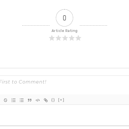
0
Article Rating
{}
[+]