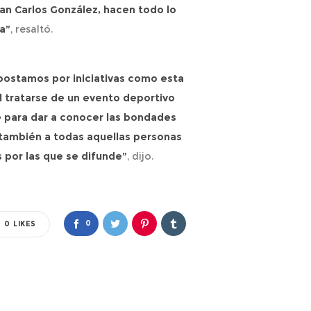
an Carlos González, hacen todo lo
ba”
, resaltó.
apostamos por iniciativas como esta
l tratarse de un evento deportivo
ve para dar a conocer las bondades
o también a todas aquellas personas
 por las que se difunde”
, dijo.
0
0
LIKES